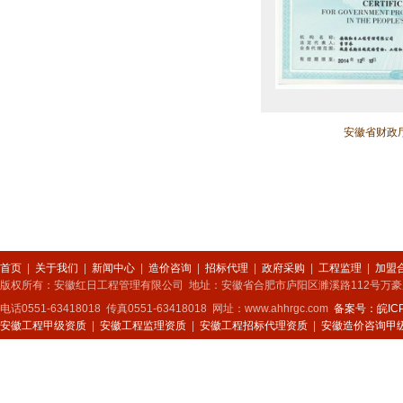
安徽省财政
首页
|
关于我们
|
新闻中心
|
造价咨询
|
招标代理
|
政府采购
|
工程监理
|
加盟
版权所有：安徽红日工程管理有限公司 地址：安徽省合肥市庐阳区濉溪路112号万豪广
电话0551-63418018 传真0551-63418018 网址：www.ahhrgc.com
备案号：皖ICP
安徽工程甲级资质
|
安徽工程监理资质
|
安徽工程招标代理资质
|
安徽造价咨询甲